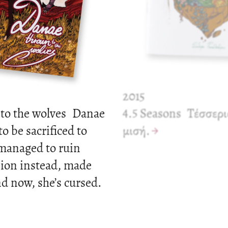
2015
to the wolves
Danae
4.5 Seasons
Τέσσερι
o be sacrificed to
μισή.
 managed to ruin
sion instead, made
d now, she’s cursed.