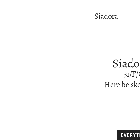
Siadora
Siado
31/F/
Here be ske
EVERYT