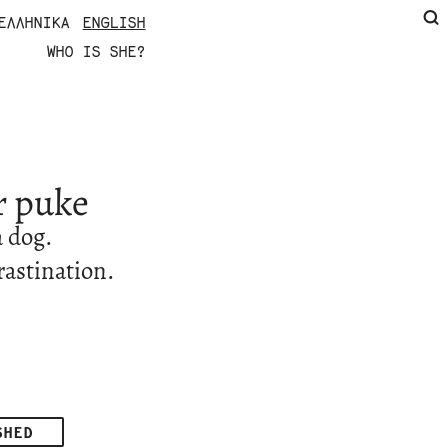
ΕΛΛΗΝΙΚΆ
ENGLISH
WHO IS SHE?
r puke
a dog.
rastination.
SHED