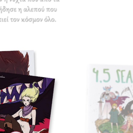
πήδησε η αλεπού που
ιεί τον κόσμον όλο.