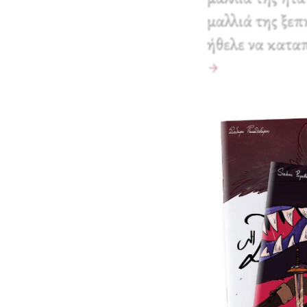
μαλλιά της ξε
ήθελε να καταπ