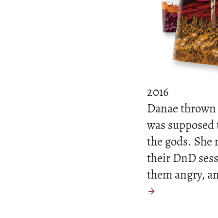
2016
Danae thrown 
was supposed t
the gods. She
their DnD ses
them angry, an