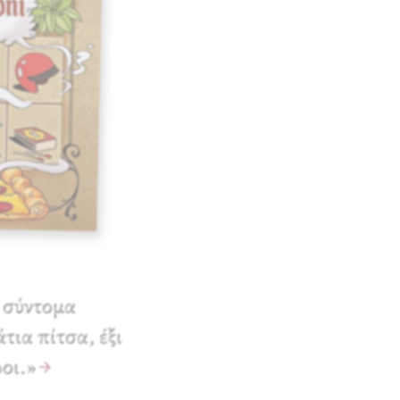
 σύντομα
τια πίτσα, έξι
οι.»