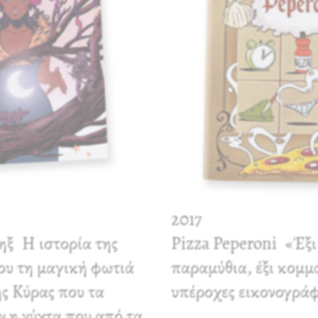
2017
ηξ
Η ιστορία της
Pizza Peperoni
«Έξι
υ τη μαγική φωτιά
παραμύθια, έξι κομμά
ης Κύρας που τα
υπέροχες εικονογράφ
ν η νύχτα που από τα