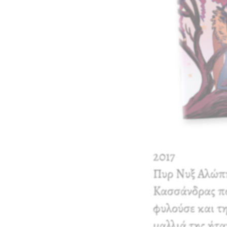
2017
Πυρ Νυξ Αλώπ
Κασσάνδρας πο
φυλούσε και τ
μαλλιά της ήτα