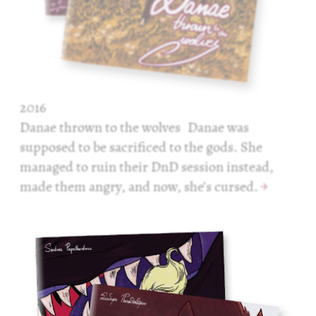
2016
Danae thrown to the wolves
Danae was
supposed to be sacrificed to the gods. She
managed to ruin their DnD session instead,
made them angry, and now, she’s cursed.