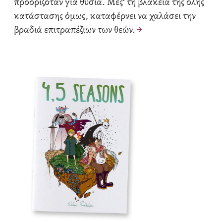
προοριζόταν για θυσία. Μες‘ τη βλακεία της όλης
κατάστασης όμως, καταφέρνει να χαλάσει την
βραδιά επιτραπέζιων των θεών.